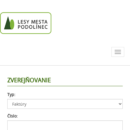
Go
to
homepage
Toggl
naviga
ZVEREJŇOVANIE
Typ:
Číslo: