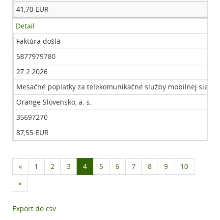
41,70 EUR
Detail
Faktúra došlá
5877979780
27.2.2026
Mesačné poplatky za telekomunikačné služby mobilnej siete - 
Orange Slovensko, a. s.
35697270
87,55 EUR
«
1
2
3
4
5
6
7
8
9
10
»
Export do csv