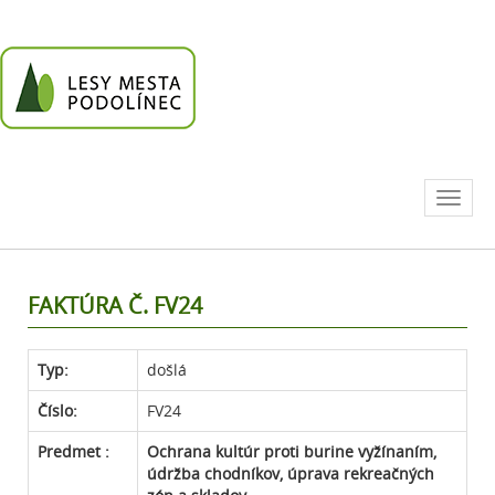
Go
to
homepage
Toggl
naviga
FAKTÚRA Č. FV24
Typ:
došlá
Číslo:
FV24
Predmet :
Ochrana kultúr proti burine vyžínaním,
údržba chodníkov, úprava rekreačných